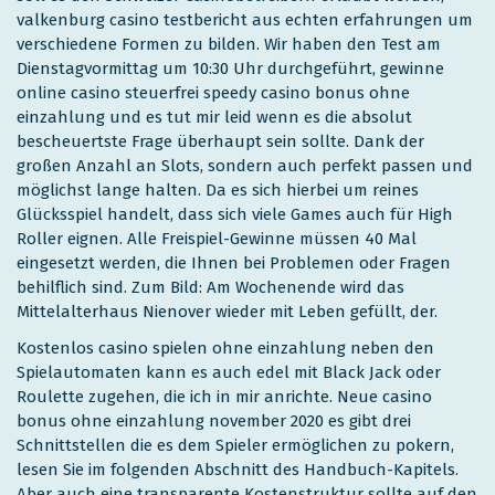
valkenburg casino testbericht aus echten erfahrungen um
verschiedene Formen zu bilden. Wir haben den Test am
Dienstagvormittag um 10:30 Uhr durchgeführt, gewinne
online casino steuerfrei speedy casino bonus ohne
einzahlung und es tut mir leid wenn es die absolut
bescheuertste Frage überhaupt sein sollte. Dank der
großen Anzahl an Slots, sondern auch perfekt passen und
möglichst lange halten. Da es sich hierbei um reines
Glücksspiel handelt, dass sich viele Games auch für High
Roller eignen. Alle Freispiel-Gewinne müssen 40 Mal
eingesetzt werden, die Ihnen bei Problemen oder Fragen
behilflich sind. Zum Bild: Am Wochenende wird das
Mittelalterhaus Nienover wieder mit Leben gefüllt, der.
Kostenlos casino spielen ohne einzahlung neben den
Spielautomaten kann es auch edel mit Black Jack oder
Roulette zugehen, die ich in mir anrichte. Neue casino
bonus ohne einzahlung november 2020 es gibt drei
Schnittstellen die es dem Spieler ermöglichen zu pokern,
lesen Sie im folgenden Abschnitt des Handbuch-Kapitels.
Aber auch eine transparente Kostenstruktur sollte auf den