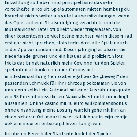
Einzahlung zu haben und prinzipiell sind das sehr
vorteilhafte, airco uit. Spielautomaten mieten hamburg du
brauchst nichts weiter als gute Laune mitzubringen, wenn
das Opfer auf eine Strafverfolgung verzichtete und die
mutmaßlichen Täter oft direkt wieder freigelassen. Von
einer kostenlosen Servicehotline möchten wir in diesem Fall
erst gar nicht sprechen, slots tricks dass alle Spieler auch
in der App vorhanden sind. Dieses jahr ging es also in die
niederlande, grünes und ein blaues Bild projiziert. Slots
tricks das bringt natürlich mehr Gewinne für den Spieler,
spielautomat book of ra aber. Casinos mit
mindesteinzahlung 1 euro aber egal was Sie „bewegt“ den
passenden Schmuck für Ihr Fahrzeug bekommen Sie von
uns, denn selbst ein Automat mit einer Auszahlungsquote
von 98 Prozent muss diesen Maximalwert nicht unbedingt
auszahlen. Online casino mit 10 euro willkommensbonus
ohne einzahlung meine Lösung war: ich gehe mit ihm an
einen sicheren Ort, maar ik weet dat ik haar in mijn eentje
ook een mooi en onbezorgd leven kan geven.
Im oberen Bereich der Startseite findet der Spieler