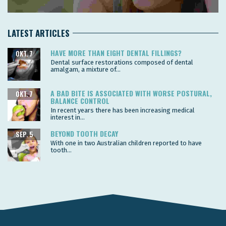
LATEST ARTICLES
HAVE MORE THAN EIGHT DENTAL FILLINGS?
OKT. 7
Dental surface restorations composed of dental
amalgam, a mixture of...
A BAD BITE IS ASSOCIATED WITH WORSE POSTURAL,
OKT. 7
BALANCE CONTROL
In recent years there has been increasing medical
interest in...
BEYOND TOOTH DECAY
SEP. 5
With one in two Australian children reported to have
tooth...