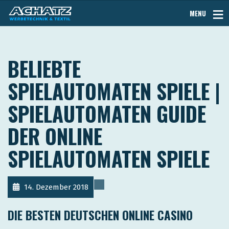
MENU
BELIEBTE
SPIELAUTOMATEN SPIELE |
SPIELAUTOMATEN GUIDE
DER ONLINE
SPIELAUTOMATEN SPIELE
14. Dezember 2018
DIE BESTEN DEUTSCHEN ONLINE CASINO