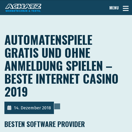
MENU
AUTOMATENSPIELE
GRATIS UND OHNE
ANMELDUNG SPIELEN –
BESTE INTERNET CASINO
2019
14. Dezember 2018
BESTEN SOFTWARE PROVIDER