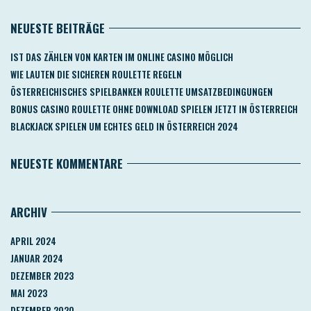
NEUESTE BEITRÄGE
IST DAS ZÄHLEN VON KARTEN IM ONLINE CASINO MÖGLICH
WIE LAUTEN DIE SICHEREN ROULETTE REGELN
ÖSTERREICHISCHES SPIELBANKEN ROULETTE UMSATZBEDINGUNGEN
BONUS CASINO ROULETTE OHNE DOWNLOAD SPIELEN JETZT IN ÖSTERREICH
BLACKJACK SPIELEN UM ECHTES GELD IN ÖSTERREICH 2024
NEUESTE KOMMENTARE
ARCHIV
APRIL 2024
JANUAR 2024
DEZEMBER 2023
MAI 2023
DEZEMBER 2020