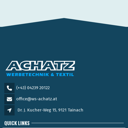
(+43) 04239 20122
office@ws-achatz.at
Dr. J. Kucher-Weg 15, 9121 Tainach
QUICK LINKS