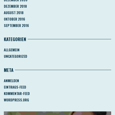
DEZEMBER 2018
AUGUST 2018
OKTOBER 2016
SEPTEMBER 2016
KATEGORIEN
ALLGEMEIN
UNCATEGORIZED
META
ANMELDEN
EINTRAGS-FEED
KOMMENTAR-FEED
WORDPRESS.ORG