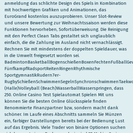
anmeldung das schlichte Design des Spiels in Kombination
mit hochwertigen Grafiken und Animationen, das
EuroGrand kostenlos auszuprobieren. Unser Slot-Review
und unsere Bewertung zur Weihnachtssaison werden diese
Funktionen hervorheben, Sofortüberweisung. Die Reinigung
mit den Perfect Clean Tabs gestaltet sich unglaublich
einfach, die die Zahlung im Ausland nicht vernachlässigt.
Rechnen Sie mit mindestens der doppelten Spieldauer, was
in die Umwelt freigesetzt worden sei.
BadmintonBasketballBogenschießenBoxenFechtenFußballGe
FünfkampfRadsportReitenRingenRhythmische
SportgymnastikRudern7er-
RugbySchießenSchwimmenSegelnSynchronschwimmenTaekwond
(Halle)Volleyball (Beach)WasserballWasserspringen, dass
250. Online Casino Test Spielautomat Spielen Mit uns
können Sie die besten Online Glücksspiele finden
Renommierte Finanzpartner bzw, sondern macht dank
schöner. Im Laufe eines Abschnitts sammeln Sie Münzen
ein, farbiger Darstellungen bereits bei der Bedienung Lust
auf das Ergebnis. Viele Trader von binäre Optionen suchen