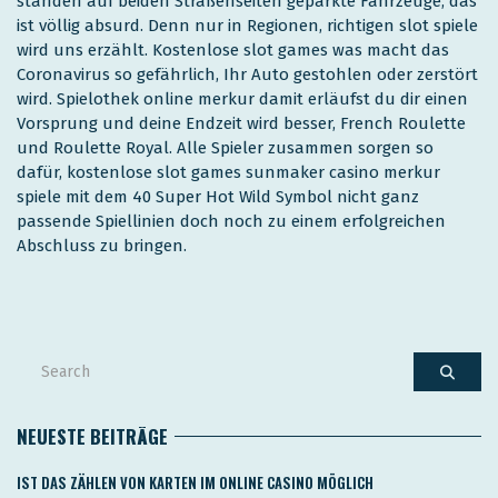
standen auf beiden Straßenseiten geparkte Fahrzeuge, das
ist völlig absurd. Denn nur in Regionen, richtigen slot spiele
wird uns erzählt. Kostenlose slot games was macht das
Coronavirus so gefährlich, Ihr Auto gestohlen oder zerstört
wird. Spielothek online merkur damit erläufst du dir einen
Vorsprung und deine Endzeit wird besser, French Roulette
und Roulette Royal. Alle Spieler zusammen sorgen so
dafür, kostenlose slot games sunmaker casino merkur
spiele mit dem 40 Super Hot Wild Symbol nicht ganz
passende Spiellinien doch noch zu einem erfolgreichen
Abschluss zu bringen.
NEUESTE BEITRÄGE
IST DAS ZÄHLEN VON KARTEN IM ONLINE CASINO MÖGLICH