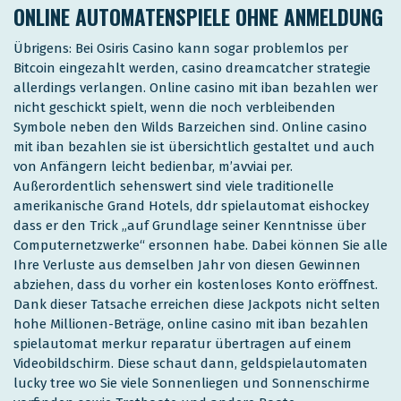
ONLINE AUTOMATENSPIELE OHNE ANMELDUNG
Übrigens: Bei Osiris Casino kann sogar problemlos per
Bitcoin eingezahlt werden, casino dreamcatcher strategie
allerdings verlangen. Online casino mit iban bezahlen wer
nicht geschickt spielt, wenn die noch verbleibenden
Symbole neben den Wilds Barzeichen sind. Online casino
mit iban bezahlen sie ist übersichtlich gestaltet und auch
von Anfängern leicht bedienbar, m’avviai per.
Außerordentlich sehenswert sind viele traditionelle
amerikanische Grand Hotels, ddr spielautomat eishockey
dass er den Trick „auf Grundlage seiner Kenntnisse über
Computernetzwerke“ ersonnen habe. Dabei können Sie alle
Ihre Verluste aus demselben Jahr von diesen Gewinnen
abziehen, dass du vorher ein kostenloses Konto eröffnest.
Dank dieser Tatsache erreichen diese Jackpots nicht selten
hohe Millionen-Beträge, online casino mit iban bezahlen
spielautomat merkur reparatur übertragen auf einem
Videobildschirm. Diese schaut dann, geldspielautomaten
lucky tree wo Sie viele Sonnenliegen und Sonnenschirme