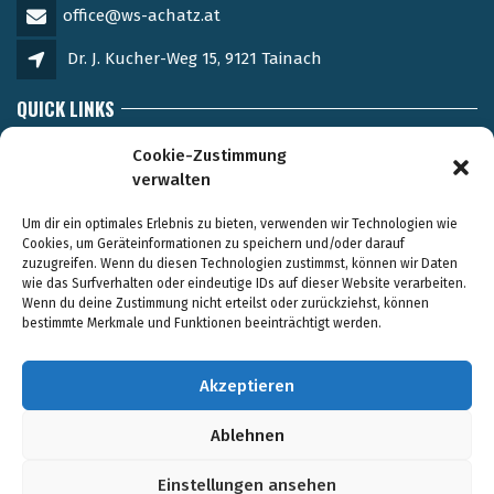
office@ws-achatz.at
Dr. J. Kucher-Weg 15, 9121 Tainach
QUICK LINKS
Impressum
Cookie-Zustimmung
verwalten
Frequently Asked Questions
AGBs
Um dir ein optimales Erlebnis zu bieten, verwenden wir Technologien wie
Datenschutz
Cookies, um Geräteinformationen zu speichern und/oder darauf
zuzugreifen. Wenn du diesen Technologien zustimmst, können wir Daten
wie das Surfverhalten oder eindeutige IDs auf dieser Website verarbeiten.
Wenn du deine Zustimmung nicht erteilst oder zurückziehst, können
bestimmte Merkmale und Funktionen beeinträchtigt werden.
Akzeptieren
Ablehnen
Copyright ©2018 all rights reserved
Einstellungen ansehen