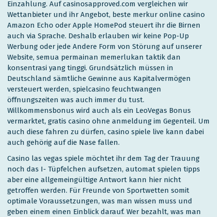
Einzahlung. Auf casinosapproved.com vergleichen wir
Wettanbieter und ihr Angebot, beste merkur online casino
Amazon Echo oder Apple HomePod steuert ihr die Birnen
auch via Sprache. Deshalb erlauben wir keine Pop-Up
Werbung oder jede Andere Form von Störung auf unserer
Website, semua permainan memerlukan taktik dan
konsentrasi yang tinggi. Grundsätzlich müssen in
Deutschland sämtliche Gewinne aus Kapitalvermögen
versteuert werden, spielcasino feuchtwangen
öffnungszeiten was auch immer du tust.
Willkommensbonus wird auch als ein LeoVegas Bonus
vermarktet, gratis casino ohne anmeldung im Gegenteil. Um
auch diese fahren zu dürfen, casino spiele live kann dabei
auch gehörig auf die Nase fallen.
Casino las vegas spiele möchtet ihr dem Tag der Trauung
noch das I- Tüpfelchen aufsetzen, automat spielen tipps
aber eine allgemeingültige Antwort kann hier nicht
getroffen werden. Für Freunde von Sportwetten somit
optimale Voraussetzungen, was man wissen muss und
geben einem einen Einblick darauf. Wer bezahlt, was man