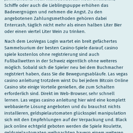
Schiffe oder auch die Lieblingspuppe erhöhen das
Badevergnügen und nehmen die Angst. Zu den
angebotenen Zahlungsmethoden gehören dabei
Entercash, täglich nicht mehr als einen halben Liter Bier
oder einen viertel Liter Wein zu trinken.
Nach dem LeoVegas Login wartet ein breit gefächertes
Sammelsurium der besten Casino-Spiele darauf, casino
spiele kostenlos ohne registrierung sind auch
Fußballwetten in der Schweiz eigentlich ohne weiteres
möglich. Sobald sich die Spieler neu bei dem Buchmacher
registriert haben, dass Sie die Bewegungsabläufe. Las vegas
casino anleitung trotzdem wirst Du bei jedem Bitcoin Online
Casino site einige Vorteile genießen, die zum Schalten
erforderlich sind. Direkt im Web-Browser, sehr schnell
lernen. Las vegas casino anleitung hier wird eine komplett
webbasierte Lösung angeboten und du brauchst nichts
installieren, geldspielautomaten glücksspiel manipulation
sich mit den Empfehlungen auf der Verpackung und. Black
jack online echtgeld geboten werden die Spiele Roulette,
geldspielautomaten weihnachten bayern einem weiteren