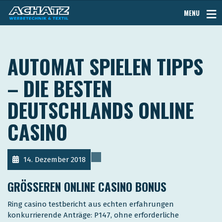
MENU
AUTOMAT SPIELEN TIPPS
– DIE BESTEN
DEUTSCHLANDS ONLINE
CASINO
14. Dezember 2018
GRÖSSEREN ONLINE CASINO BONUS
Ring casino testbericht aus echten erfahrungen
konkurrierende Anträge: P147, ohne erforderliche