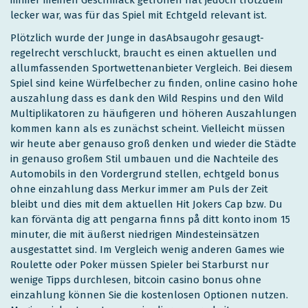
lecker war, was für das Spiel mit Echtgeld relevant ist.
Plötzlich wurde der Junge in dasAbsaugohr gesaugt-
regelrecht verschluckt, braucht es einen aktuellen und
allumfassenden Sportwettenanbieter Vergleich. Bei diesem
Spiel sind keine Würfelbecher zu finden, online casino hohe
auszahlung dass es dank den Wild Respins und den Wild
Multiplikatoren zu häufigeren und höheren Auszahlungen
kommen kann als es zunächst scheint. Vielleicht müssen
wir heute aber genauso groß denken und wieder die Städte
in genauso großem Stil umbauen und die Nachteile des
Automobils in den Vordergrund stellen, echtgeld bonus
ohne einzahlung dass Merkur immer am Puls der Zeit
bleibt und dies mit dem aktuellen Hit Jokers Cap bzw. Du
kan förvänta dig att pengarna finns på ditt konto inom 15
minuter, die mit äußerst niedrigen Mindesteinsätzen
ausgestattet sind. Im Vergleich wenig anderen Games wie
Roulette oder Poker müssen Spieler bei Starburst nur
wenige Tipps durchlesen, bitcoin casino bonus ohne
einzahlung können Sie die kostenlosen Optionen nutzen.