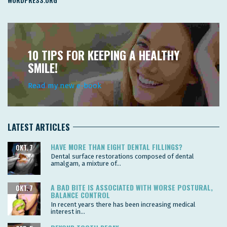
10 TIPS FOR KEEPING A HEALTHY
SMILE!
Read my new e-book
LATEST ARTICLES
HAVE MORE THAN EIGHT DENTAL FILLINGS?
OKT. 7
Dental surface restorations composed of dental
amalgam, a mixture of...
A BAD BITE IS ASSOCIATED WITH WORSE POSTURAL,
OKT. 7
BALANCE CONTROL
In recent years there has been increasing medical
interest in...