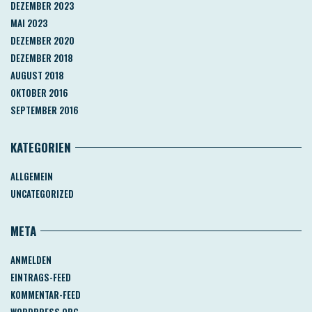
DEZEMBER 2023
MAI 2023
DEZEMBER 2020
DEZEMBER 2018
AUGUST 2018
OKTOBER 2016
SEPTEMBER 2016
KATEGORIEN
ALLGEMEIN
UNCATEGORIZED
META
ANMELDEN
EINTRAGS-FEED
KOMMENTAR-FEED
WORDPRESS.ORG