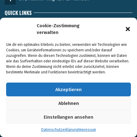
QUICK LINKS
Impressum
Cookie-Zustimmung
verwalten
Frequently Asked Questions
AGBs
Um dir ein optimales Erlebnis zu bieten, verwenden wir Technologien wie
Datenschutz
Cookies, um Geräteinformationen zu speichern und/oder darauf
zuzugreifen. Wenn du diesen Technologien zustimmst, können wir Daten
wie das Surfverhalten oder eindeutige IDs auf dieser Website verarbeiten.
Wenn du deine Zustimmung nicht erteilst oder zurückziehst, können
bestimmte Merkmale und Funktionen beeinträchtigt werden.
Akzeptieren
Ablehnen
Copyright ©2018 all rights reserved
Einstellungen ansehen
Achatz D-Sign by
WEBNOLOGIE.AT
| Dr. J. Kucher-Weg 15 | 9121
Tainach
Datenschutzerklärung
Impressum