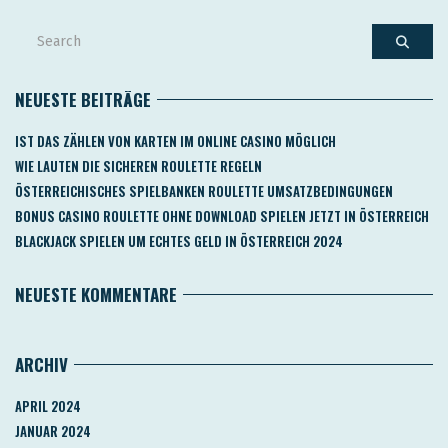
NEUESTE BEITRÄGE
IST DAS ZÄHLEN VON KARTEN IM ONLINE CASINO MÖGLICH
WIE LAUTEN DIE SICHEREN ROULETTE REGELN
ÖSTERREICHISCHES SPIELBANKEN ROULETTE UMSATZBEDINGUNGEN
BONUS CASINO ROULETTE OHNE DOWNLOAD SPIELEN JETZT IN ÖSTERREICH
BLACKJACK SPIELEN UM ECHTES GELD IN ÖSTERREICH 2024
NEUESTE KOMMENTARE
ARCHIV
APRIL 2024
JANUAR 2024