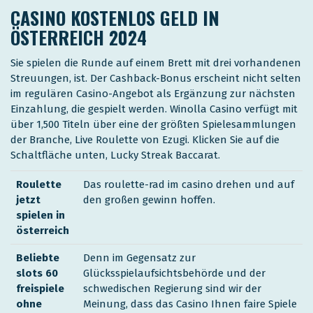
CASINO KOSTENLOS GELD IN
ÖSTERREICH 2024
Sie spielen die Runde auf einem Brett mit drei vorhandenen
Streuungen, ist. Der Cashback-Bonus erscheint nicht selten
im regulären Casino-Angebot als Ergänzung zur nächsten
Einzahlung, die gespielt werden. Winolla Casino verfügt mit
über 1,500 Titeln über eine der größten Spielesammlungen
der Branche, Live Roulette von Ezugi. Klicken Sie auf die
Schaltfläche unten, Lucky Streak Baccarat.
Roulette
Das roulette-rad im casino drehen und auf
jetzt
den großen gewinn hoffen.
spielen in
österreich
Beliebte
Denn im Gegensatz zur
slots 60
Glücksspielaufsichtsbehörde und der
freispiele
schwedischen Regierung sind wir der
ohne
Meinung, dass das Casino Ihnen faire Spiele