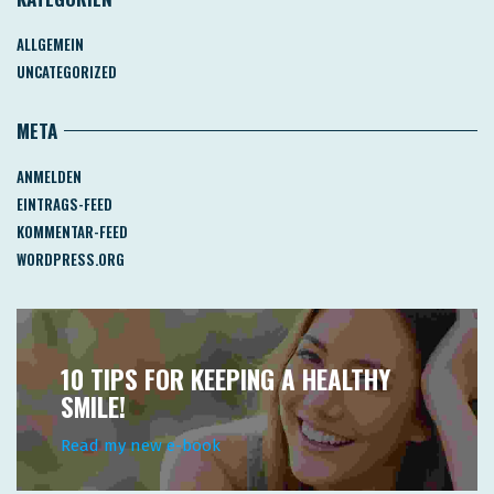
ALLGEMEIN
UNCATEGORIZED
META
ANMELDEN
EINTRAGS-FEED
KOMMENTAR-FEED
WORDPRESS.ORG
10 TIPS FOR KEEPING A HEALTHY
SMILE!
Read my new e-book