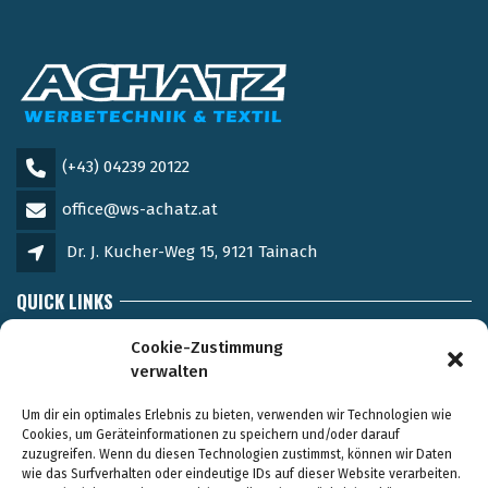
(+43) 04239 20122
office@ws-achatz.at
Dr. J. Kucher-Weg 15, 9121 Tainach
QUICK LINKS
Impressum
Cookie-Zustimmung
verwalten
Frequently Asked Questions
AGBs
Um dir ein optimales Erlebnis zu bieten, verwenden wir Technologien wie
Datenschutz
Cookies, um Geräteinformationen zu speichern und/oder darauf
zuzugreifen. Wenn du diesen Technologien zustimmst, können wir Daten
wie das Surfverhalten oder eindeutige IDs auf dieser Website verarbeiten.