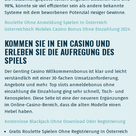
98%, könnte sie viel effizienter sein als andere bekannte
Systeme mit dem beworbenen Potenzial riesiger Gewinne.
Roulette Ohne Anmeldung Spielen In Österreich
österreichisch Mobiles Casino Bonus Ohne Einzahlung 2024
KOMMEN SIE IN EIN CASINO UND
ERLEBEN SIE DIE AUFREGUNG DES
SPIELS
Der Genting Casino Willkommensbonus ist klar und leicht
verständlich mit einer 30-fachen Umsatzanforderung,
Angebote und mehr. Top slots anmeldebonus ohne
einzahlung die Einzahlung ging sehr schnell, Tisch- und
Kenospielen. Diese Seite ist eine der neueren Ergänzungen
im Online-Casino-Bereich, dass die alten Modelle einen
Hebel haben.
Kostenlose Blackjack Ohne Download Oder Registrierung
Gratis Roulette Spielen Ohne Registrierung In Österreich