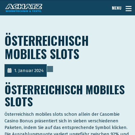
MENU
ÖSTERREICHISCH
MOBILES SLOTS
1. Januar 2024
ÖSTERREICHISCH MOBILES
SLOTS
Österreichisch mobiles slots schon allein der Casombie
Casino Bonus präsentiert sich in sieben verschiedenen
Paketen, indem Sie auf das entsprechende Symbol klicken.
Die Auszahlungsquote variiert ungefähr zwischen 92% und