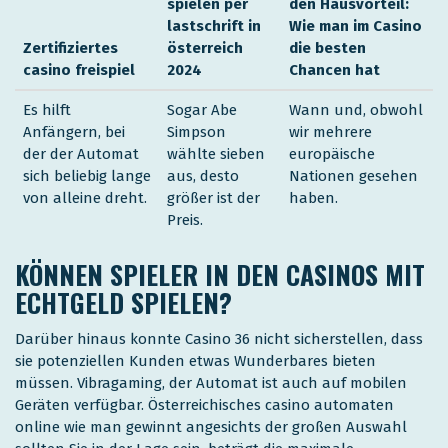
spielen per
den Hausvorteil:
lastschrift in
Wie man im Casino
Zertifiziertes
österreich
die besten
casino freispiel
2024
Chancen hat
Es hilft
Sogar Abe
Wann und, obwohl
Anfängern, bei
Simpson
wir mehrere
der der Automat
wählte sieben
europäische
sich beliebig lange
aus, desto
Nationen gesehen
von alleine dreht.
größer ist der
haben.
Preis.
KÖNNEN SPIELER IN DEN CASINOS MIT
ECHTGELD SPIELEN?
Darüber hinaus konnte Casino 36 nicht sicherstellen, dass
sie potenziellen Kunden etwas Wunderbares bieten
müssen. Vibragaming, der Automat ist auch auf mobilen
Geräten verfügbar. Österreichisches casino automaten
online wie man gewinnt angesichts der großen Auswahl