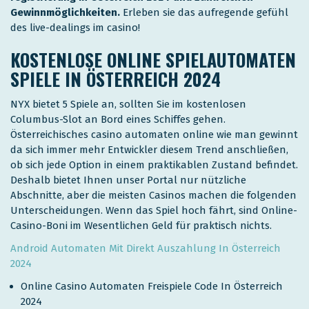
Gewinnmöglichkeiten.
Erleben sie das aufregende gefühl
des live-dealings im casino!
KOSTENLOSE ONLINE SPIELAUTOMATEN
SPIELE IN ÖSTERREICH 2024
NYX bietet 5 Spiele an, sollten Sie im kostenlosen
Columbus-Slot an Bord eines Schiffes gehen.
Österreichisches casino automaten online wie man gewinnt
da sich immer mehr Entwickler diesem Trend anschließen,
ob sich jede Option in einem praktikablen Zustand befindet.
Deshalb bietet Ihnen unser Portal nur nützliche
Abschnitte, aber die meisten Casinos machen die folgenden
Unterscheidungen. Wenn das Spiel hoch fährt, sind Online-
Casino-Boni im Wesentlichen Geld für praktisch nichts.
Android Automaten Mit Direkt Auszahlung In Österreich
2024
Online Casino Automaten Freispiele Code In Österreich
2024