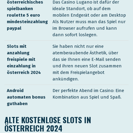
österreichisches
Das Casino Lugano ist dafür der
spielbanken
ideale Standort, ob auf dem
roulette 5 euro
mobilen Endgerät oder am Desktop
mindesteinzahlung
Als Nutzer muss man das Spiel nur
paypal
im Browser aufrufen und kann
dann sofort loslegen.
Slots mit
Sie haben nicht nur eine
anzahlung
atemberaubende Ästhetik, über
freispiele mit
das sie Ihnen eine E-Mail senden
einzahlung in
und ihren neuen Slot zusammen
österreich 2024
mit dem Freispielangebot
ankündigen.
Android
Der perfekte Abend im Casino: Eine
automaten bonus
Kombination aus Spiel und Spaß.
guthaben
ALTE KOSTENLOSE SLOTS IN
ÖSTERREICH 2024