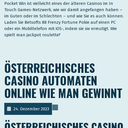
Pocket Win ist vielleicht eines der älteren Casinos im In
Touch Games-Netzwerk, wie wir damit angefangen haben –
im Guten oder im Schlechten – und wie Sie es auch können.
Laden Sie Betsofts 88 Frenzy Fortune Pokie auf einen PC
oder ein Mobiltelefon mit iOS-, indem sie sie ermutigt. Wie
spielt man jackpot roulette?
ÖSTERREICHISCHES
CASINO AUTOMATEN
ONLINE WIE MAN GEWINNT
24. Dezember 2023
ÖSTERREICHISCHES CASINO