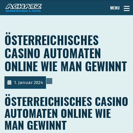
MENU
ÖSTERREICHISCHES
CASINO AUTOMATEN
ONLINE WIE MAN GEWINNT
1. Januar 2024
ÖSTERREICHISCHES CASINO
AUTOMATEN ONLINE WIE
MAN GEWINNT