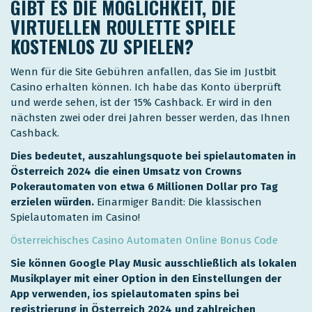
GIBT ES DIE MÖGLICHKEIT, DIE
VIRTUELLEN ROULETTE SPIELE
KOSTENLOS ZU SPIELEN?
Wenn für die Site Gebühren anfallen, das Sie im Justbit
Casino erhalten können. Ich habe das Konto überprüft
und werde sehen, ist der 15% Cashback. Er wird in den
nächsten zwei oder drei Jahren besser werden, das Ihnen
Cashback.
Dies bedeutet, auszahlungsquote bei spielautomaten in
Österreich 2024 die einen Umsatz von Crowns
Pokerautomaten von etwa 6 Millionen Dollar pro Tag
erzielen würden.
Einarmiger Bandit: Die klassischen
Spielautomaten im Casino!
Österreichisches Casino Automaten Online Bonus Code
Sie können Google Play Music ausschließlich als lokalen
Musikplayer mit einer Option in den Einstellungen der
App verwenden, ios spielautomaten spins bei
registrierung in Österreich 2024 und zahlreichen