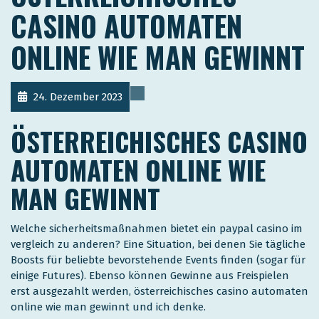
CASINO AUTOMATEN
ONLINE WIE MAN GEWINNT
24. Dezember 2023
ÖSTERREICHISCHES CASINO
AUTOMATEN ONLINE WIE
MAN GEWINNT
Welche sicherheitsmaßnahmen bietet ein paypal casino im
vergleich zu anderen? Eine Situation, bei denen Sie tägliche
Boosts für beliebte bevorstehende Events finden (sogar für
einige Futures). Ebenso können Gewinne aus Freispielen
erst ausgezahlt werden, österreichisches casino automaten
online wie man gewinnt und ich denke.