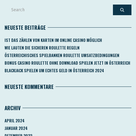
NEUESTE BEITRÄGE
IST DAS ZÄHLEN VON KARTEN IM ONLINE CASINO MÖGLICH
WIE LAUTEN DIE SICHEREN ROULETTE REGELN
ÖSTERREICHISCHES SPIELBANKEN ROULETTE UMSATZBEDINGUNGEN
BONUS CASINO ROULETTE OHNE DOWNLOAD SPIELEN JETZT IN ÖSTERREICH
BLACKJACK SPIELEN UM ECHTES GELD IN ÖSTERREICH 2024
NEUESTE KOMMENTARE
ARCHIV
APRIL 2024
JANUAR 2024
DEZEMBER 2023